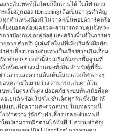
บอลระดับเทพที่มือใหม่ก็ฝึกตามได้ ในกีฬาบาส
รเลี้ยงลูกบอล (Dribbling) ถือเป็นอาวุธสำคัญ
้เล่นทุกตำแหน่งต้องมี ไม่ว่าจะเป็นพอยต์การ์ดหรือ
ล่นที่เลี้ยงบอลคล่องแคล่วจะสามารถควบคุมจังหวะ
ารป้องกันของคู่ต่อสู้ และสร้างพื้นที่ในการทำ
ยดาย สำหรับผู้เล่นมือใหม่ที่เพิ่งเริ่มต้นฝึกหัด
ท่าเลี้ยงบอลระดับเทพเป็นเรื่องยากเกินเอื้อม
ง ท่าสวยๆ เหล่านี้ล้วนเริ่มต้นจากพื้นฐานที่
ซ้อมอย่างสม่ำเสมอทั้งสิ้น สำหรับผู้ที่ชื่น
่าวสารและความตื่นเต้นในแวดวงกีฬาต่างๆ
ผ่อนคลายในยามว่าง สามารถเล่นคาสิโน
าเบท เว็บตรง มั่นคง ปลอดภัย ระบบทันสมัยที่สุด
นเอเย่นต์ พร้อมโปรโมชั่นเด็ดทุกวัน ซึ่งเปิดให้
มรูปแบบเพื่อความสะดวกสบาย ในบทความนี้
ปทำความรู้จักกับท่าเลี้ยงบอลระดับเทพที่
ือใหม่สามารถฝึกตามได้ทันที 1. ความสำคัญ
คุมลูกบอล (Ball Handling) การควบคุม