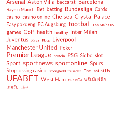
Arsenal
Aston Villa
Barcelona
baccarat
Bundesliga
Bet
betting
Cards
Bayern Munich
Chelsea
Crystal Palace
casino
casino online
football
FC Augsburg
Easy pokdeng
FSV Mainz 05
Golf
health
Inter Milan
games
healthy
Juventus
Liverpool
Jürgen Klopp
Manchester United
Poker
Premier League
PSG
Sic bo
slot
protein
sportnews
sportonline
Sport
Spurs
Stop lossing casino
The Last of Us
Stronghold Crusader
UFABET
West Ham
พรีเมียร์ลีก
กองหลัง
เกมรับ
แท็กติก