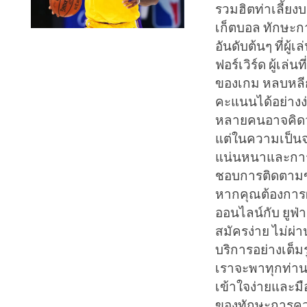
รวมฮิตท่าเลี้ยง
เก็ตบอล ทักษะกา
อันดับต้นๆ ที่ผู
ฟอร์เวิร์ด ผู้เ
ของเกม หลบหลีกก
คะแนนได้อย่างง่า
หลายคนอาจคิดว่า
แต่ในความเป็นจริ
แน่นหนาและการฝึก
ชอบการติดตามข
หากคุณต้องการ
ออนไลน์กับ ยูฟ่
สมัครง่าย ไม่ผ่า
บริการอย่างเต็
เราจะพาทุกท่านไ
เข้าใจง่ายและม
ของทักษะการควบ