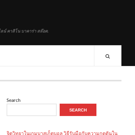
ลน์ คาสิโน บาคาร่า สล๊อต.
Search
SEARCH
จิตวิทยาในเกมบาสเก็ตบอล วิธีรับมือกับความกดดันใน