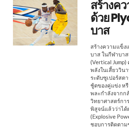
สร้างคว
ด้วย Pl
บาส
สร้างความแข็งแก
บาส ในกีฬาบาส
(Vertical Jump
พลังในเสี้ยววินา
ระดับซูเปอร์สตา
ชู้ตของคู่แข่ง ห
พละกำลังจากกล้
วิทยาศาสตร์การ
พิสูจน์แล้วว่าได
(Explosive Power
ชอบการติดตามข