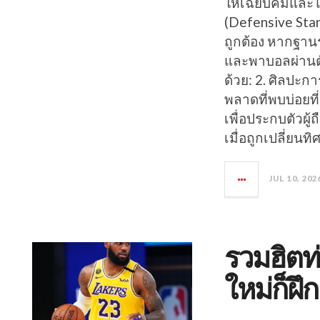
ให้เฉียบคมและไร
(Defensive Stanc
ถูกต้อง หากฐานร
และพาบอลผ่านตั
ด้วย: 2. ศิลปะก
พลาดที่พบบ่อยที
เพื่อประกบตัวผู
เมื่อถูกเปลี่ยนท
JUL 10, 202
รวมฮิตท่
ใหม่ก็ฝึ