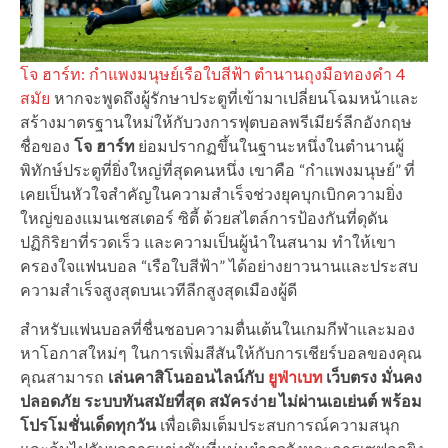
โจ ฮาร์ท: กำแพงมนุษย์เรือใบสีฟ้า ตำนานถุงมือทองคำ 4
สมัย
หากจะพูดถึงผู้รักษาประตูที่เข้ามาเปลี่ยนโฉมหน้าและ
สร้างมาตรฐานใหม่ให้กับวงการฟุตบอลพรีเมียร์ลีกอังกฤษ
ชื่อของ
โจ ฮาร์ท
ย่อมปรากฏขึ้นในฐานะหนึ่งในตำนานผู้
พิทักษ์ประตูที่ยิ่งใหญ่ที่สุดคนหนึ่ง เขาคือ “กำแพงมนุษย์” ที่
เคยเป็นหัวใจสำคัญในความสำเร็จช่วงยุคบุกเบิกความยิ่ง
ใหญ่ของแมนเชสเตอร์ ซิตี้ ด้วยสไตล์การป้องกันที่ดุดัน
ปฏิกิริยาที่รวดเร็ว และความเป็นผู้นำในสนาม ทำให้เขา
ครองใจแฟนบอล “เรือใบสีฟ้า” ได้อย่างยาวนานและประสบ
ความสำเร็จสูงสุดบนเวทีลีกสูงสุดเมืองผู้ดี
สำหรับแฟนบอลที่ชื่นชอบความตื่นเต้นในเกมกีฬาและมอง
หาโอกาสใหม่ๆ ในการเพิ่มสีสันให้กับการเชียร์บอลของคุณ
คุณสามารถ
เล่นคาสิโนออนไลน์กับ
ยูฟ่าเบท
เว็บตรง มั่นคง
ปลอดภัย ระบบทันสมัยที่สุด สมัครง่าย ไม่ผ่านเอเย่นต์ พร้อม
โปรโมชั่นเด็ดทุกวัน
เพื่อเติมเต็มประสบการณ์ความสนุก