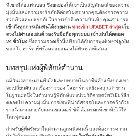
ที่เขามีต่อแฟนบอล ซึ่งยกย่องให้เขาเป็นสัญลักษณ์ของความ
มุ่งมั่นและความจงรักภักดีต่อสโมสร หากคุณต้องการความ
รวดเร็วและปลอดภัยในการเข้าถึงความบันเทิง คุณสามารถ
เข้าถึงทุกการเดิมพันได้ง่ายผ่าน
ทางเข้า UFABET ล่าสุด
เว็บ
ตรงไม่ผ่านเอเย่นต์ รองรับมือถือทุกระบบ เข้าเล่นได้ตลอด
24 ชั่วโมง
ซึ่งความรวดเร็วนี้เปรียบได้กับการพุ่งตัวเซฟลูกยิง
ของ โจ ฮาร์ท ที่พร้อมตอบสนองได้ทันท่วงทีเสมอ
บทสรุปแห่งผู้พิทักษ์ตำนาน
แม้วันเวลาจะผ่านพ้นไปและบทบาทในอาชีพค้าแข้งของเขา
จะเปลี่ยนผัน แต่เรื่องราวของ โจ ฮาร์ท จะยังคงถูกเล่าขาน
ในฐานะหนึ่งในตำนานผู้พิทักษ์แห่งประวัติศาสตร์พรีเมียร์ลีก
ตลอดไป ความมุ่งมั่น การเซฟที่น่าอัศจรรย์ และการคว้าถ้วย
รางวัลมากมายกับแมนเชสเตอร์ ซิตี้ คือมรดกที่เขาทิ้งไว้ให้
โลกฟุตบอล
สำหรับผู้ที่ศรัทธาในตำนานลูกหนังคนนี้ และต้องการความ
มั่นใจในทุกการเดิมพัน คุณควร
สนใจเริ่มต้นเดิมพัน