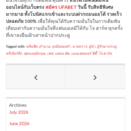
ออนไลน์กับเว็บตรง
สมัคร UFABET
วันนี้ รับสิทธิพิเศษ
มากมาย ทั้งโบนัสแรกเข้าและระบบฝากถอนออโต้ รวดเร็ว
ปลอดภัย 100%
เพื่อให้คุณได้รับความมั่นใจในการเดิมพัน
เทียบเท่ากับความมั่นใจที่แฟนบอลมีให้กับ โจ ฮาร์ท ทุกครั้ง
ที่เขาลงยืนเฝ้าเสาหน้าปากประตู
Tagged with:
คลีนชีต
,
ตำนาน
,
ถุงมือทองคำ
,
นายทวาร
,
ผู้นำ
,
ผู้รักษาประตู
,
พรีเมียร์ลีก
,
ฟุตบอลอังกฤษ
,
เซฟ
,
เอฟเอ คัพ
,
แมนเชสเตอร์ ซิตี้
,
โจ ฮาร์ท
Archives
July 2026
June 2026