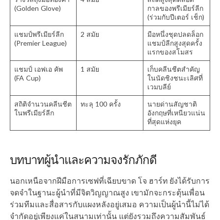
(Golden Glove)
กาลของพรีเมียร์ลีก
(ร่วมกับปีเตอร์ เช็ก)
แชมป์พรีเมียร์ลีก
2 สมัย
มือหนึ่งชุดปลดล็อก
(Premier League)
แชมป์ลีกสูงสุดครั้ง
แรกของสโมสร
แชมป์ เอฟเอ คัพ
1 สมัย
เก็บคลีนชีตสำคัญ
(FA Cup)
ในนัดชิงชนะเลิศที่
เวมบลีย์
สถิติจำนวนคลีนชีต
ทะลุ 100 ครั้ง
นายด่านสัญชาติ
ในพรีเมียร์ลีก
อังกฤษที่เหนียวแน่น
ที่สุดแห่งยุค
บทบาทผู้นำและความจงรักภักดี
นอกเหนือจากฝีมือการเซฟที่เฉียบขาด โจ ฮาร์ท ยังได้รับการ
จดจำในฐานะผู้นำที่มีจิตวิญญาณสูง เขามักจะกระตุ้นเพื่อน
ร่วมทีมและสื่อสารกับแผงหลังอยู่เสมอ ความเป็นผู้นำนี้ไม่ได้
จำกัดอยู่เพียงแค่ในสนามเท่านั้น แต่ยังรวมถึงความสัมพันธ์