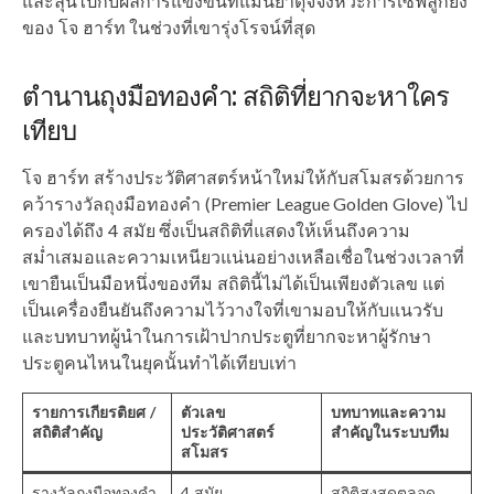
และลุ้นไปกับผลการแข่งขันที่แม่นยำดุจจังหวะการเซฟลูกยิง
ของ โจ ฮาร์ท ในช่วงที่เขารุ่งโรจน์ที่สุด
ตำนานถุงมือทองคำ: สถิติที่ยากจะหาใคร
เทียบ
โจ ฮาร์ท สร้างประวัติศาสตร์หน้าใหม่ให้กับสโมสรด้วยการ
คว้ารางวัลถุงมือทองคำ (Premier League Golden Glove) ไป
ครองได้ถึง 4 สมัย ซึ่งเป็นสถิติที่แสดงให้เห็นถึงความ
สม่ำเสมอและความเหนียวแน่นอย่างเหลือเชื่อในช่วงเวลาที่
เขายืนเป็นมือหนึ่งของทีม สถิตินี้ไม่ได้เป็นเพียงตัวเลข แต่
เป็นเครื่องยืนยันถึงความไว้วางใจที่เขามอบให้กับแนวรับ
และบทบาทผู้นำในการเฝ้าปากประตูที่ยากจะหาผู้รักษา
ประตูคนไหนในยุคนั้นทำได้เทียบเท่า
รายการเกียรติยศ /
ตัวเลข
บทบาทและความ
สถิติสำคัญ
ประวัติศาสตร์
สำคัญในระบบทีม
สโมสร
รางวัลถุงมือทองคำ
4 สมัย
สถิติสูงสุดตลอด