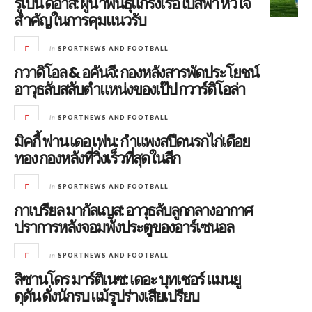
รูเบน ดิอาส: ผู้นำพันธุ์แกร่งเรือใบสีฟ้า หัวใจ
สำคัญในการคุมแนวรับ
in
SPORTNEWS AND FOOTBALL
กวาดิโอล & อคันจี: กองหลังสารพัดประโยชน์
อาวุธลับสลับตำแหน่งของเป๊ป กวาร์ดิโอล่า
in
SPORTNEWS AND FOOTBALL
มิคกี้ ฟาน เดอ เฟน: กำแพงสปีดนรกไก่เดือย
ทอง กองหลังที่วิ่งเร็วที่สุดในลีก
in
SPORTNEWS AND FOOTBALL
กาเบรียล มากัลเญส: อาวุธลับลูกกลางอากาศ
ปราการหลังจอมพังประตูของอาร์เซนอล
in
SPORTNEWS AND FOOTBALL
ลิซานโดร มาร์ติเนซ: เดอะ บุทเชอร์ แมนยู
ดุดัน ดั่งนักรบ แม้รูปร่างเสียเปรียบ