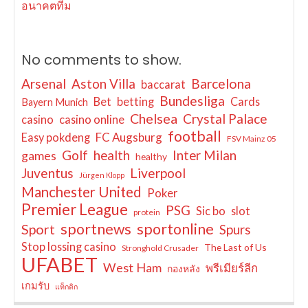
อนาคตทีม
No comments to show.
Arsenal
Aston Villa
Barcelona
baccarat
Bundesliga
Bet
betting
Cards
Bayern Munich
Chelsea
Crystal Palace
casino
casino online
football
FC Augsburg
Easy pokdeng
FSV Mainz 05
Golf
health
Inter Milan
games
healthy
Juventus
Liverpool
Jürgen Klopp
Manchester United
Poker
Premier League
PSG
Sic bo
slot
protein
sportnews
sportonline
Sport
Spurs
Stop lossing casino
The Last of Us
Stronghold Crusader
UFABET
West Ham
พรีเมียร์ลีก
กองหลัง
เกมรับ
แท็กติก