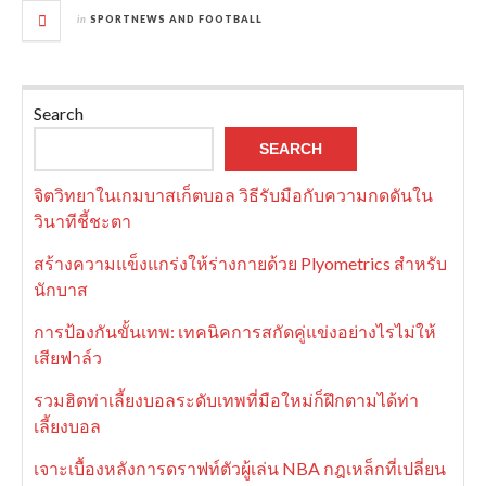
in
SPORTNEWS AND FOOTBALL
Search
SEARCH
จิตวิทยาในเกมบาสเก็ตบอล วิธีรับมือกับความกดดันใน
วินาทีชี้ชะตา
สร้างความแข็งแกร่งให้ร่างกายด้วย Plyometrics สำหรับ
นักบาส
การป้องกันขั้นเทพ: เทคนิคการสกัดคู่แข่งอย่างไรไม่ให้
เสียฟาล์ว
รวมฮิตท่าเลี้ยงบอลระดับเทพที่มือใหม่ก็ฝึกตามได้ท่า
เลี้ยงบอล
เจาะเบื้องหลังการดราฟท์ตัวผู้เล่น NBA กฎเหล็กที่เปลี่ยน