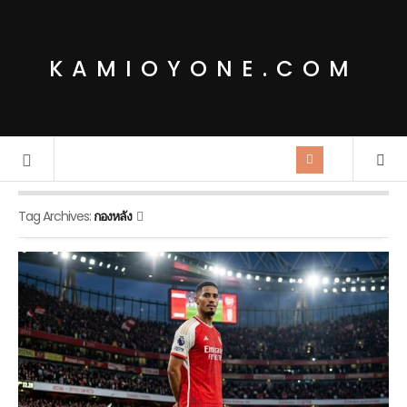
KAMIOYONE.COM
Tag Archives:
กองหลัง