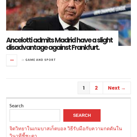
Ancelotti admits Madrid have a slight
disadvantage against Frankfurt.
in
GAME AND SPORT
1
2
Next →
Search
SEARCH
จิตวิทยาในเกมบาสเก็ตบอล วิธีรับมือกับความกดดันใน
วินาทีชี้ชะตา