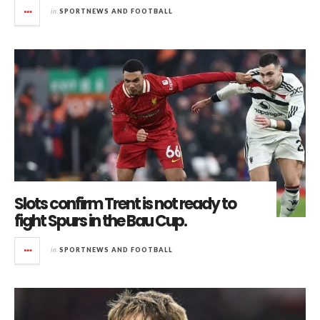
in
SPORTNEWS AND FOOTBALL
Slots confirm Trent is not ready to
fight Spurs in the Bau Cup.
in
SPORTNEWS AND FOOTBALL