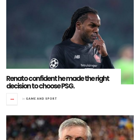
Renato confident he made the right
decision to choose PSG.
in
GAME AND SPORT