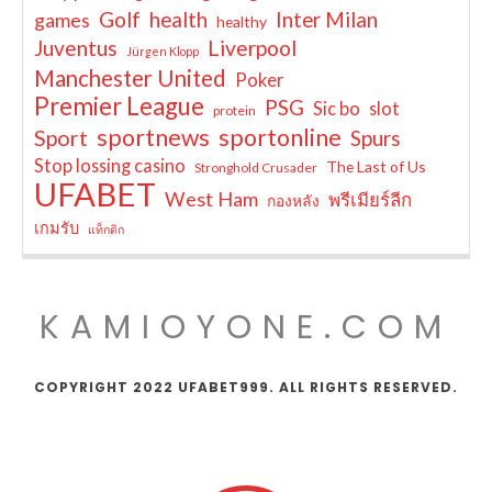
Golf
health
Inter Milan
games
healthy
Juventus
Liverpool
Jürgen Klopp
Manchester United
Poker
Premier League
PSG
Sic bo
slot
protein
sportnews
sportonline
Sport
Spurs
Stop lossing casino
The Last of Us
Stronghold Crusader
UFABET
West Ham
พรีเมียร์ลีก
กองหลัง
เกมรับ
แท็กติก
KAMIOYONE.COM
COPYRIGHT 2022 UFABET999. ALL RIGHTS RESERVED.