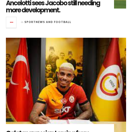
Ancelotti sees Jacobo still needing
more development.
in
SPORTNEWS AND FOOTBALL