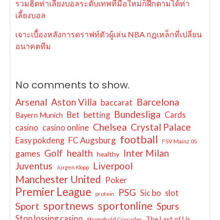
รวมฮิตท่าเลี้ยงบอลระดับเทพที่มือใหม่ก็ฝึกตามได้ท่า
เลี้ยงบอล
เจาะเบื้องหลังการดราฟท์ตัวผู้เล่น NBA กฎเหล็กที่เปลี่ยน
อนาคตทีม
No comments to show.
Arsenal
Aston Villa
Barcelona
baccarat
Bundesliga
Bet
betting
Cards
Bayern Munich
Chelsea
Crystal Palace
casino
casino online
football
FC Augsburg
Easy pokdeng
FSV Mainz 05
Golf
health
Inter Milan
games
healthy
Juventus
Liverpool
Jürgen Klopp
Manchester United
Poker
Premier League
PSG
Sic bo
slot
protein
sportnews
sportonline
Sport
Spurs
Stop lossing casino
The Last of Us
Stronghold Crusader