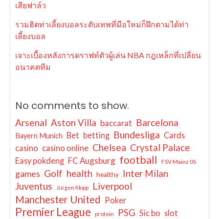
เสียฟาล์ว
รวมฮิตท่าเลี้ยงบอลระดับเทพที่มือใหม่ก็ฝึกตามได้ท่า
เลี้ยงบอล
เจาะเบื้องหลังการดราฟท์ตัวผู้เล่น NBA กฎเหล็กที่เปลี่ยน
อนาคตทีม
No comments to show.
Arsenal
Aston Villa
Barcelona
baccarat
Bundesliga
Bet
betting
Cards
Bayern Munich
Chelsea
Crystal Palace
casino
casino online
football
FC Augsburg
Easy pokdeng
FSV Mainz 05
Golf
health
Inter Milan
games
healthy
Juventus
Liverpool
Jürgen Klopp
Manchester United
Poker
Premier League
PSG
Sic bo
slot
protein