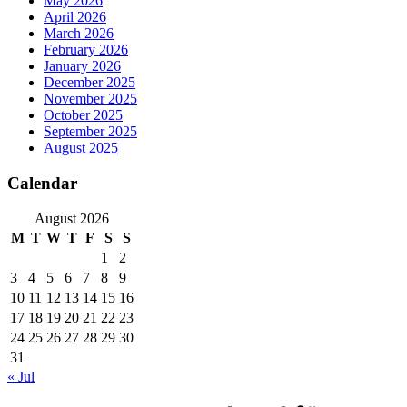
May 2026
April 2026
March 2026
February 2026
January 2026
December 2025
November 2025
October 2025
September 2025
August 2025
Calendar
August 2026
M
T
W
T
F
S
S
1
2
3
4
5
6
7
8
9
10
11
12
13
14
15
16
17
18
19
20
21
22
23
24
25
26
27
28
29
30
31
« Jul