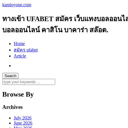
kamioyone.com
ทางเข้า UFABET สมัคร เว็บแทงบอลออนไลน์ 
บอลออนไลน์ คาสิโน บาคาร่า สล๊อต.
Home
สมัคร ufabet
Article
Browse By
Archives
July 2026
June 2026