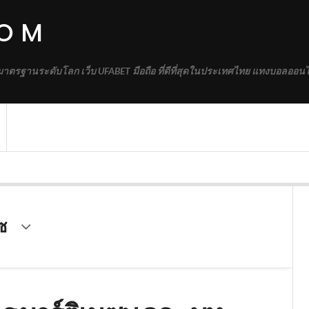
COM
้มาตรฐานระดับโลก เว็บ UFABET มือถือ ที่ดีที่สุดในประเทศไทย แทงบอลออนไ
ซ