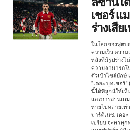
ลิซานโดร
เชอร์ แมน
ร่างเสีย
ในโลกของฟุตบอลพร
ความเร็ว ความแ
หลังที่มีรูปร่าง
ความสามารถในก
ตัวเป้าไซส์ยักษ
“เดอะ บุทเชอร์”
นี้ได้พิสูจน์ให้เ
และการอ่านเกมที
หายไปหลายเท่า
มาร์ติเนซ: เดอะ บ
เปรียบ จะพาทุ