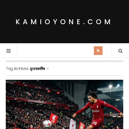
KAMIOYONE.COM
Tag Archives:
ลูกเซตพีซ