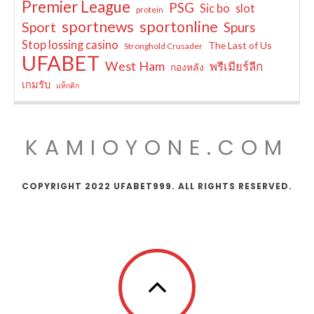
Premier League
PSG
Sic bo
slot
protein
sportnews
sportonline
Sport
Spurs
Stop lossing casino
The Last of Us
Stronghold Crusader
UFABET
West Ham
พรีเมียร์ลีก
กองหลัง
เกมรับ
แท็กติก
KAMIOYONE.COM
COPYRIGHT 2022 UFABET999. ALL RIGHTS RESERVED.