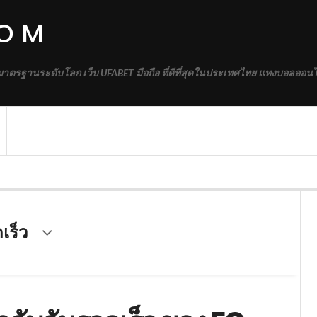
COM
้มาตรฐานระดับโลก เว็บ UFABET มือถือ ที่ดีที่สุดในประเทศไทย แทงบอลออนไ
เร็ว