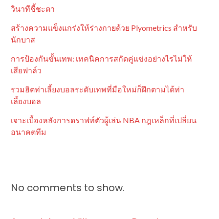
วินาทีชี้ชะตา
สร้างความแข็งแกร่งให้ร่างกายด้วย Plyometrics สำหรับ
นักบาส
การป้องกันขั้นเทพ: เทคนิคการสกัดคู่แข่งอย่างไรไม่ให้
เสียฟาล์ว
รวมฮิตท่าเลี้ยงบอลระดับเทพที่มือใหม่ก็ฝึกตามได้ท่า
เลี้ยงบอล
เจาะเบื้องหลังการดราฟท์ตัวผู้เล่น NBA กฎเหล็กที่เปลี่ยน
อนาคตทีม
No comments to show.