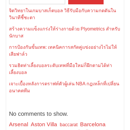
จิตวิทยาในเกมบาสเก็ตบอล วิธีรับมือกับความกดดันใน
วินาทีชี้ชะตา
สร้างความแข็งแกร่งให้ร่างกายด้วย Plyometrics สำหรับ
นักบาส
การป้องกันขั้นเทพ: เทคนิคการสกัดคู่แข่งอย่างไรไม่ให้
เสียฟาล์ว
รวมฮิตท่าเลี้ยงบอลระดับเทพที่มือใหม่ก็ฝึกตามได้ท่า
เลี้ยงบอล
เจาะเบื้องหลังการดราฟท์ตัวผู้เล่น NBA กฎเหล็กที่เปลี่ยน
อนาคตทีม
No comments to show.
Barcelona
Arsenal
Aston Villa
baccarat