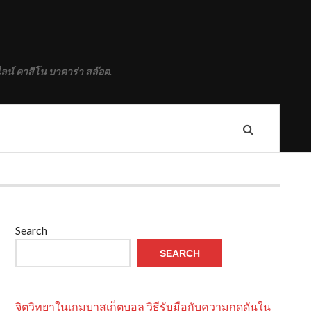
ลน์ คาสิโน บาคาร่า สล๊อต.
Search
SEARCH
จิตวิทยาในเกมบาสเก็ตบอล วิธีรับมือกับความกดดันใน