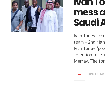
Ivan T
mess af
Saudi 
Ivan Toney acce
team – 2nd high
Ivan Toney “pro
selection for E
Murray. The for
SEP 12, 202