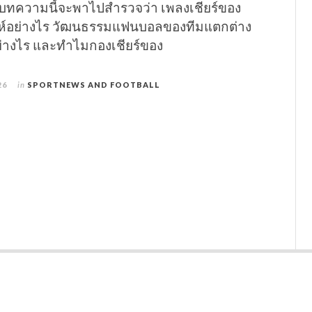
ี บทความนี้จะพาไปสำรวจว่า เพลงเชียร์ของ
่ห์อย่างไร วัฒนธรรมแฟนบอลของทีมแตกต่าง
่างไร และทำไมกองเชียร์ของ
26
in
SPORTNEWS AND FOOTBALL