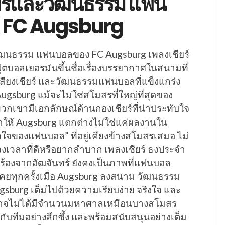
ยร์และวัฒนธรรม แฟน
 FC Augsburg
ัฒนธรรม แฟนบอลของ FC Augsburg เพลงเชียร์
ตบอลเยอรมันขึ้นชื่อเรื่องบรรยากาศในสนามที่
เสียงเชียร์ และวัฒนธรรมแฟนบอลที่แข็งแกร่ง
gsburg แม้จะไม่ใช่สโมสรที่ใหญ่ที่สุดของ
วกเขามีเอกลักษณ์ด้านกองเชียร์ที่น่าประทับใจ
่ทำให้ Augsburg แตกต่างไม่ใช่แค่ผลงานใน
วใจของแฟนบอล” ที่อยู่เคียงข้างสโมสรเสมอ ไม่
่วงเวลาที่ดีหรือยากลำบาก เพลงเชียร์ ธงประจำ
ร้องจากอัฒจันทร์ ยังคงเป็นภาพที่แฟนบอล
เคยทุกครั้งเมื่อ Augsburg ลงสนาม วัฒนธรรม
burg เต็มไปด้วยความเรียบง่าย จริงใจ และ
อาจไม่ได้มีจำนวนมหาศาลเหมือนบางสโมสร
กับทีมอย่างลึกซึ้ง และพร้อมสนับสนุนอย่างเต็ม