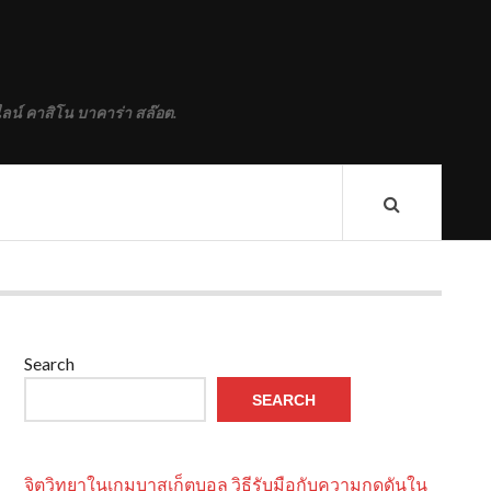
ลน์ คาสิโน บาคาร่า สล๊อต.
Search
SEARCH
จิตวิทยาในเกมบาสเก็ตบอล วิธีรับมือกับความกดดันใน