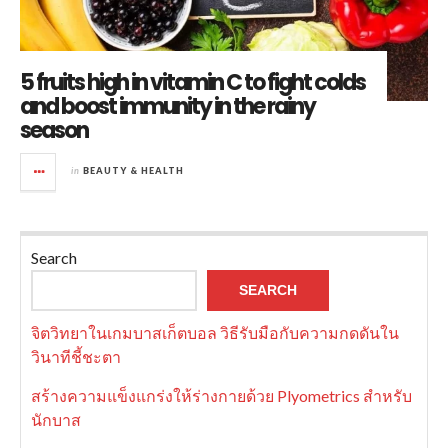
5 fruits high in vitamin C to fight colds
and boost immunity in the rainy
season
in
BEAUTY & HEALTH
Search
SEARCH
จิตวิทยาในเกมบาสเก็ตบอล วิธีรับมือกับความกดดันใน
วินาทีชี้ชะตา
สร้างความแข็งแกร่งให้ร่างกายด้วย Plyometrics สำหรับ
นักบาส