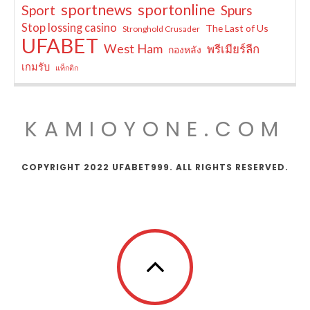
sportnews
sportonline
Sport
Spurs
Stop lossing casino
The Last of Us
Stronghold Crusader
UFABET
West Ham
พรีเมียร์ลีก
กองหลัง
เกมรับ
แท็กติก
KAMIOYONE.COM
COPYRIGHT 2022 UFABET999. ALL RIGHTS RESERVED.