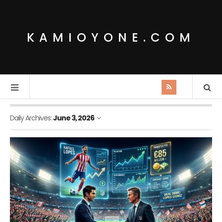
KAMIOYONE.COM
Daily Archives:
June 3, 2026