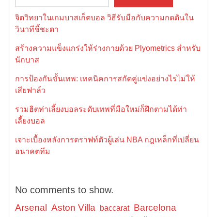
จิตวิทยาในเกมบาสเก็ตบอล วิธีรับมือกับความกดดันใน
วินาทีชี้ชะตา
สร้างความแข็งแกร่งให้ร่างกายด้วย Plyometrics สำหรับ
นักบาส
การป้องกันขั้นเทพ: เทคนิคการสกัดคู่แข่งอย่างไรไม่ให้
เสียฟาล์ว
รวมฮิตท่าเลี้ยงบอลระดับเทพที่มือใหม่ก็ฝึกตามได้ท่า
เลี้ยงบอล
เจาะเบื้องหลังการดราฟท์ตัวผู้เล่น NBA กฎเหล็กที่เปลี่ยน
อนาคตทีม
No comments to show.
Barcelona
Arsenal
Aston Villa
baccarat