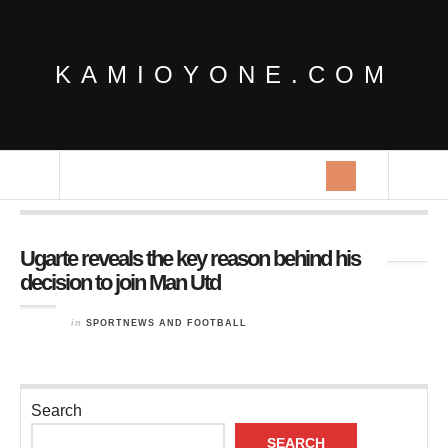
KAMIOYONE.COM
Tag Archives:
Erik ten Hag’s team
Ugarte reveals the key reason behind his
decision to join Man Utd
in
SPORTNEWS AND FOOTBALL
Search
SEARCH